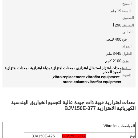
المنتج:
السعة
19 ملم
القصوى:
التصنيف
290 أ
الحالي:
قوة
400 ك.ف.
المولد:
الطول:
3445 ملم
وزن:
2100 كجم
معدات اهتزاز استبدال اهتزازي ، معدات اهتزازية بديلة اهتزازية ، معدات اهتزازية
تسليط
لعمود الحجر
الضوء:
vibro replacement vibroflot equipment
,
,
stone column vibroflot equipment
معدات اهتزازية قوية ذات جودة عالية لتجميع الخوازيق الهندسية
الكهربائية الاهتزازية BJV150E-377
المواصفات Vibroflot.
نوع
BJV150E-377
BJV150E-426