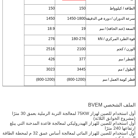
الطاقة / كيلوواط
150
150
سرعة الدوران / دورة في الدقيقة
1450-1800
1450
السعة (عند الحافة) / مم
19
18.9
قوة الطرد المركزي / kN
180-276
276
الوزن / كجم
2100
2516
القطر / مم
377
426
الطول / مم
3445
3023
قطر كومة العمل / مم
(800-1200)
(800-1200)
الملف الشخصي BVEM
أول استخدام للصين لهزاز 75KW لمعالجة التربة الرملية بعمق 30 مترًا
(مشروع الخوانق الثلاثة)
أول استخدام للصين للهزاز الهيدروليكي لمعالجة قاعدة المدخنة التي يبلغ
ارتفاعها 240 مترًا
أول استخدام للصين للهزاز المائي لمعالجة أساس عمق 32 م لمحطة الطاقة
الهيدروليكية