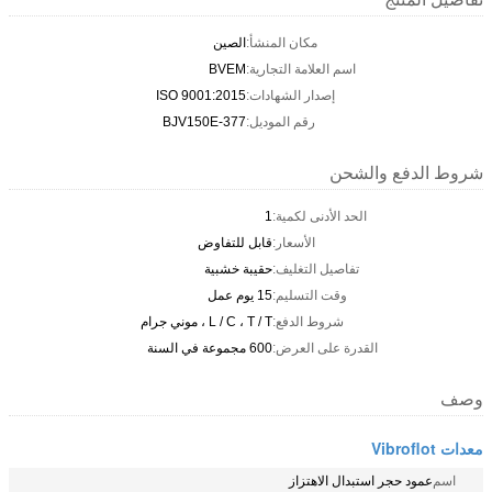
مكان المنشأ:
الصين
اسم العلامة التجارية:
BVEM
إصدار الشهادات:
ISO 9001:2015
رقم الموديل:
BJV150E-377
شروط الدفع والشحن
الحد الأدنى لكمية:
1
الأسعار:
قابل للتفاوض
تفاصيل التغليف:
حقيبة خشبية
وقت التسليم:
15 يوم عمل
شروط الدفع:
L / C ، T / T ، موني جرام
القدرة على العرض:
600 مجموعة في السنة
وصف
معدات Vibroflot
اسم
عمود حجر استبدال الاهتزاز