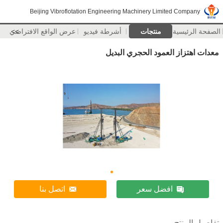
Beijing Vibroflotation Engineering Machinery Limited Company
الصفحة الرئيسية
منتجات
أشرطة فيديو
>>
عرض الواقع الافتراضي
معدات اهتزاز العمود الحجري البديل
افضل سعر
اتصل بنا
تفاصيل المنتج