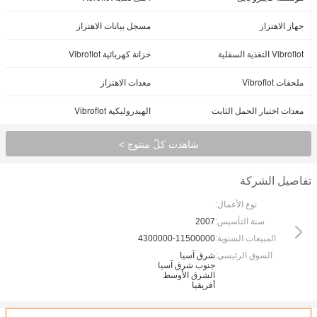
جهاز الاهتزاز
مسجل بيانات الاهتزاز
Vibroflot التغذية السفلية
خزانة كهربائية Vibroflot
ملحقات Vibroflot
معدات الاهتزاز
معدات اختبار الحمل الثابت
الهيدروليكية Vibroflot
شاهدت كلّ منتوج >
تفاصيل الشركة
نوع الأعمال:
سنة التأسيس:
2007
المبيعات السنوية:
4300000-11500000
السوق الرئيسي:
شرق آسيا
جنوب شرق آسيا
الشرق الأوسط
أفريقيا