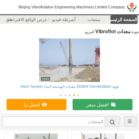
Beijing Vibroflotation Engineering Machinery Limited Company
الصفحة الرئيسية
منتجات
أشرطة فيديو
>>
عرض الواقع الافتراضي
معدات Vibroflot
جودة
المزود
قوية 260kW Vibroflotation معدات الهندسة البناء Vibro Tamper
افضل سعر
اتصل بنا