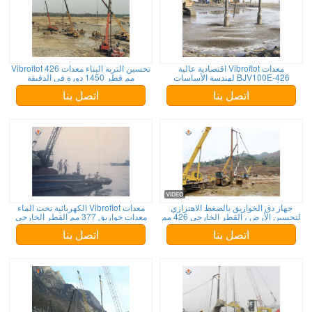
معدات Vibroflot اقتصادية عالية
تحسين التربة البناء معدات Vibroflot 426
BJV100E-426 لهندسة الأساسات
مم قطر 1450 دورة في الدقيقة
اتصل بنا
اتصل بنا
جهاز دق الخوازيق بالضغط الاهتزازي
معدات Vibroflot الكهربائية تحت الماء
لتحسين الأرض ، القطر الخارجي 426 مم
معدات خوازيق 377 مم القطر الخارجي
اتصل بنا
اتصل بنا