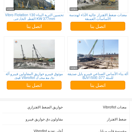
معدات ضغط الاهتزاز عالية الأداء لهندسة
تحسين التربة البناء Vibro Flotation 130
الأساسات العميقة
KW 377mm القطر الخارجي
اتصل بنا
اتصل بنا
آلة بناء الأساس الصناعي فيبرو بايل صديقة
موثوق فيبرو خوازيق المقاولين فيبرو آلة
للبيئة BJV150E-377
دق مع محرك Vibroflot قوي
اتصل بنا
اتصل بنا
معدات Vibroflot
خوازيق الضغط الاهتزازي
ضغط الاهتزاز
مقاولون دق خوازيق فيبرو
مؤسسة فايبرو بايل
أعلى تغذية Vibroflot