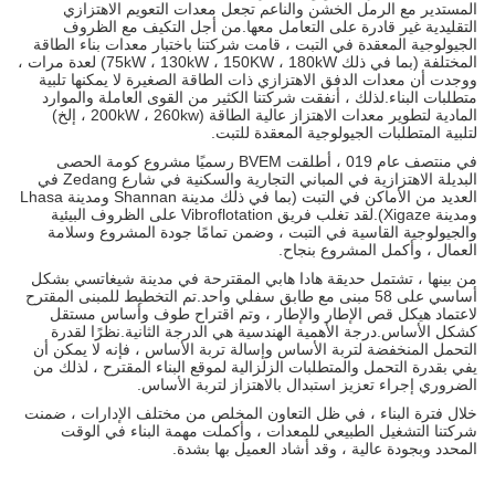
المستدير مع الرمل الخشن والناعم تجعل معدات التعويم الاهتزازي
التقليدية غير قادرة على التعامل معها.من أجل التكيف مع الظروف
الجيولوجية المعقدة في التبت ، قامت شركتنا باختبار معدات بناء الطاقة
المختلفة (بما في ذلك 75kW ، 130kW ، 150KW ، 180kW) لعدة مرات ،
ووجدت أن معدات الدفق الاهتزازي ذات الطاقة الصغيرة لا يمكنها تلبية
متطلبات البناء.لذلك ، أنفقت شركتنا الكثير من القوى العاملة والموارد
المادية لتطوير معدات الاهتزاز عالية الطاقة (200kW ، 260kw ، إلخ)
لتلبية المتطلبات الجيولوجية المعقدة للتبت.
في منتصف عام 019 ، أطلقت BVEM رسميًا مشروع كومة الحصى
البديلة الاهتزازية في المباني التجارية والسكنية في شارع Zedang في
العديد من الأماكن في التبت (بما في ذلك مدينة Shannan ومدينة Lhasa
ومدينة Xigaze).لقد تغلب فريق Vibroflotation على الظروف البيئية
والجيولوجية القاسية في التبت ، وضمن تمامًا جودة المشروع وسلامة
العمال ، وأكمل المشروع بنجاح.
من بينها ، تشتمل حديقة هادا هابي المقترحة في مدينة شيغاتسي بشكل
أساسي على 58 مبنى مع طابق سفلي واحد.تم التخطيط للمبنى المقترح
لاعتماد هيكل قص الإطار والإطار ، وتم اقتراح طوف وأساس مستقل
كشكل الأساس.درجة الأهمية الهندسية هي الدرجة الثانية.نظرًا لقدرة
التحمل المنخفضة لتربة الأساس وإسالة تربة الأساس ، فإنه لا يمكن أن
يفي بقدرة التحمل والمتطلبات الزلزالية لموقع البناء المقترح ، لذلك من
الضروري إجراء تعزيز استبدال بالاهتزاز لتربة الأساس.
خلال فترة البناء ، في ظل التعاون المخلص من مختلف الإدارات ، ضمنت
شركتنا التشغيل الطبيعي للمعدات ، وأكملت مهمة البناء في الوقت
المحدد وبجودة عالية ، وقد أشاد العميل بها بشدة.