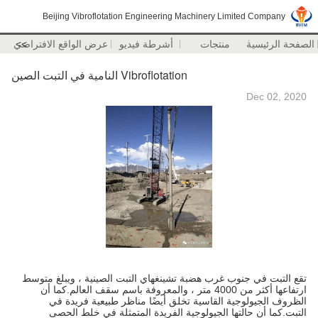
Beijing Vibroflotation Engineering Machinery Limited Company
الصفحة الرئيسية
منتجات
أشرطة فيديو
>>
عرض الواقع الافتراضي
Vibroflotation النامية في التبت الصين
Dec 02, 2020
تقع التبت في جنوب غرب هضبة تشينغهاي التبت الصينية ، ويبلغ متوسط ​​
ارتفاعها أكثر من 4000 متر ، والمعروفة باسم سقف العالم.كما أن
الظروف الجيولوجية القاسية تخلق أيضًا مناظر طبيعية فريدة في
التبت.كما أن حالتها الجيولوجية الفريدة المتمثلة في خلط الحصى