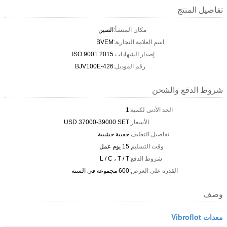
تفاصيل المنتج
مكان المنشأ:
الصين
اسم العلامة التجارية:
BVEM
إصدار الشهادات:
ISO 9001:2015
رقم الموديل:
BJV100E-426
شروط الدفع والشحن
الحد الأدنى لكمية:
1
الأسعار:
USD 37000-39000 SET
تفاصيل التغليف:
حقيبة خشبية
وقت التسليم:
15 يوم عمل
شروط الدفع:
L / C ، T / T
القدرة على العرض:
600 مجموعة في السنة
وصف
معدات Vibroflot