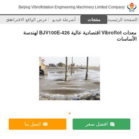
Beijing Vibroflotation Engineering Machinery Limited Company
الصفحة الرئيسية
منتجات
أشرطة فيديو
>>
عرض الواقع الافتراضي
معدات Vibroflot اقتصادية عالية BJV100E-426 لهندسة
الأساسات
افضل سعر
اتصل بنا