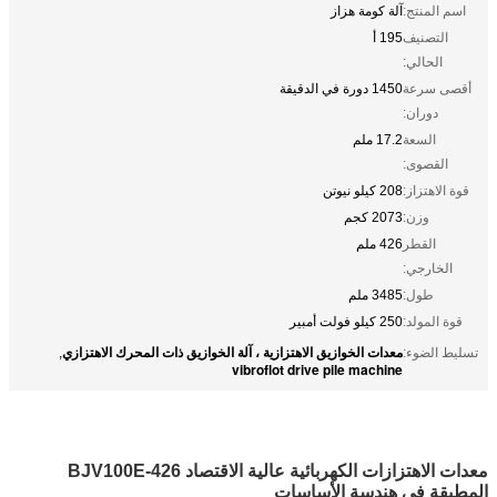
اسم المنتج:
آلة كومة هزاز
التصنيف
195 أ
الحالي:
أقصى سرعة
1450 دورة في الدقيقة
دوران:
السعة
17.2 ملم
القصوى:
قوة الاهتزاز:
208 كيلو نيوتن
وزن:
2073 كجم
القطر
426 ملم
الخارجي:
طول:
3485 ملم
قوة المولد:
250 كيلو فولت أمبير
معدات الخوازيق الاهتزازية ، آلة الخوازيق ذات المحرك الاهتزازي
تسليط الضوء:
,
vibroflot drive pile machine
معدات الاهتزازات الكهربائية عالية الاقتصاد BJV100E-426
المطبقة في هندسة الأساسات