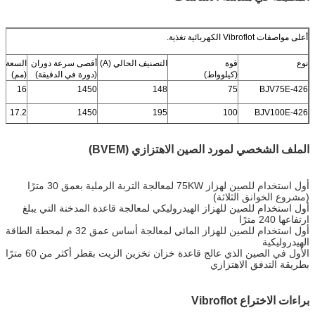
أعلى مواصفات Vibroflot الكهربائية تغذية.
نوع
قوة
التصنيف الحالي (A)
أقصى سرعة دوران
السعة ا
(كيلوواط)
(دورة في الدقيقة)
(مم)
16
1450
148
75
BJV75E-426
17.2
1450
195
100
BJV100E-426
الملف الشخصي لمورد الصين الاهتزازي (BVEM)
أول استخدام للصين لهزاز 75KW لمعالجة التربة الرملية بعمق 30 مترًا
(مشروع الخوانق الثلاثة)
أول استخدام للصين للهزاز الهيدروليكي لمعالجة قاعدة المدخنة التي يبلغ
ارتفاعها 240 مترًا
أول استخدام للصين للهزاز المائي لمعالجة أساس عمق 32 م لمحطة الطاقة
الهيدروليكية
الأول في الصين الذي عالج قاعدة خزان تخزين الزيت بقطر أكثر من 60 مترًا
بطريقة التدفق الاهتزازي
براءات الاختراع Vibroflot