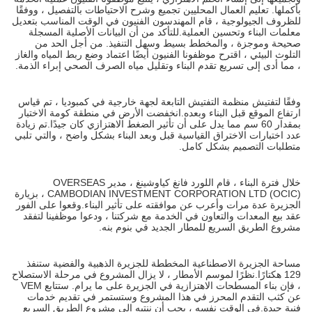
بأكملها. تعليم العمال المحليين تجميع وشرح الاحتياطات بالتفصيل ، ووفقًا
للظروف الجيولوجية ، قام المهندسون الفنيون في الوقت المناسب بتعديل
معلمات البناء وتحسين العملية.للتأكد من أن البيانات الأصلية المسجلة
صحيحة وموجزة ، والمخطط بسيط وسهل التنفيذ. من أجل الحد من
التلوث البيئي ، اقترح موظفونا الفنيون أيضًا اعتماد وضع ربط المياه والغاز
، مما أدى إلى تسريع تقدم البناء وتقليل مياه الصرف الصحي إبراء الذمة.
وفقًا لتفتيش منظمة التفتيش التابعة لجهة خارجية في كمبوديا ، تم قياس
ارتفاع الموقع قبل البناء وبعده.انخفضت الأرض في منطقة كومة الاختبار
بمقدار 60 سم مما يدل على أن تأثير الضغط الاهتزازي كان جيدًا.تم زيادة
عدد اختبارات الاختراق القياسية قبل وبعد البناء بشكل واضح ، والتي تلبي
متطلبات التصميم بشكل كامل.
خلال فترة البناء ، قام اللورد فانغ كياوشينغ ، مدير OVERSEAS
CAMBODIAN INVESTMENT CORPORATION LTD (OCIC) ، بزيارة
الجزيرة عدة مرات وأعرب عن موافقته على تأثير البناء.وقعوا على الفور
عقد بيع المعدات والتعاون في الخدمة مع شركتنا ، ودعوا موظفينا لتفقد
مشروع الطريق السريع للمطار الجديد في بنوم بنه.
مساحة الجزيرة الاصطناعية المخططة للجزيرة الذهبية والفضية ستنفذ
129 هكتارًا.نظرًا لموسم الأمطار ، لا يزال المشروع في مرحلة الاستصلاح
، فإن بناء المسطحات الاهتزازية في الجزيرة على ما يرام. ستتابع VEM
عن كثب التقدم المحرز في هذا المشروع وستستمر في تقديم خدمات
فنية جيدة.في الوقت نفسه ، يجب أن ننتبه إلى مشروع الطريق السريع