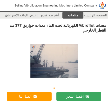
Beijing Vibroflotation Engineering Machinery Limited Company
الصفحة الرئيسية
منتجات
أشرطة فيديو
>>
عرض الواقع الافتراضي
معدات Vibroflot الكهربائية تحت الماء معدات خوازيق 377 مم
القطر الخارجي
افضل سعر
اتصل بنا