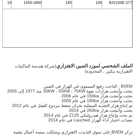
19
1450-1800
195
100
BJV100E-377
الملف الشخصي لمورد الصين الاهتزازي
(شركة هندسة الماكينات
الاهتزازية ببكين ، المحدودة)
BVEM · الباحث رفيع المستوى في الهزاز في الصين
بحثت وأنتجت هزازات بقوة 30KW ، 55KW ، 75KW منذ 1977 إلى 2005
بحثت وأنتجت هزاز 150kw في عام 2006
بحثت وأنتجت هزاز 180kw في عام 2009
تم إنتاج هزاز التغذية السفلية بخزان ضغط مزدوج القفل في عام 2012
بحثت وأنتجت هزاز 260kw في 2014
تم بحث وإنتاج هزاز هيدروليكي Z125 في عام 2014
معدات اختبار أداء الهزاز Lauched في عام 2014
تركز BVEM على سوق التذبذب الاهتزازي وشكلت منصة أعمال بتقنية