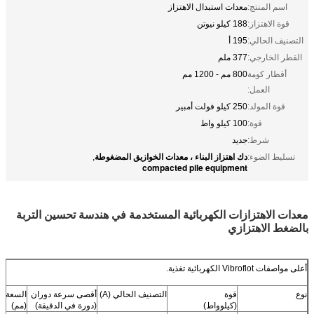
اسم المنتج:
معدات استبدال الاهتزاز
قوة الاهتزاز:
188 كيلو نيوتن
التصنيف الحالي:
195 أ
القطر الخارجي:
377 ملم
أقطار كومة
800 مم - 1200 مم
العمل:
قوة المولد:
250 كيلو فولت أمبير
قوة:
100 كيلو واط
شرط:
جديد
دك اهتزاز البناء ، معدات الخوازيق المضغوطة
تسليط الضوء:
,
compacted pile equipment
معدات الاهتزازات الكهربائية المستخدمة في هندسة تحسين التربة
بالضغط الاهتزازي
أعلى مواصفات Vibroflot الكهربائية تغذية.
نوع
قوة
التصنيف الحالي (A)
أقصى سرعة دوران
السعة ا
(كيلوواط)
(دورة في الدقيقة)
(مم)