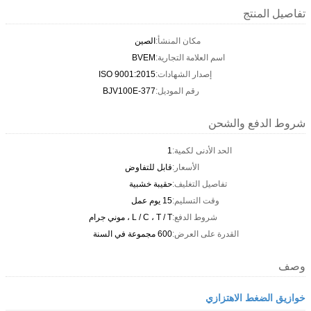
تفاصيل المنتج
مكان المنشأ:
الصين
اسم العلامة التجارية:
BVEM
إصدار الشهادات:
ISO 9001:2015
رقم الموديل:
BJV100E-377
شروط الدفع والشحن
الحد الأدنى لكمية:
1
الأسعار:
قابل للتفاوض
تفاصيل التغليف:
حقيبة خشبية
وقت التسليم:
15 يوم عمل
شروط الدفع:
L / C ، T / T ، موني جرام
القدرة على العرض:
600 مجموعة في السنة
وصف
خوازيق الضغط الاهتزازي