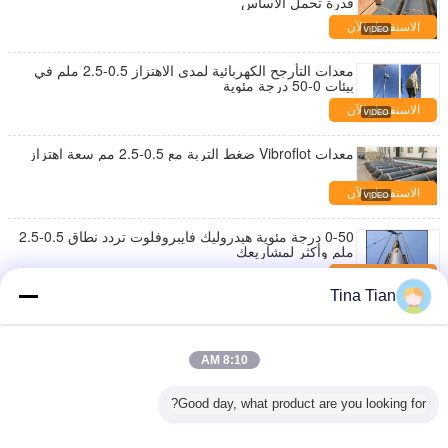
قدرة تحمل الأساس
الاستفسار الآن
معدات التأرجح الكهربائية لمدى الاهتزاز 0.5-2.5 ملم في
بيئات 0-50 درجة مئوية
الاستفسار الآن
معدات Vibroflot ضغط التربة مع 0.5-2.5 مم سعة اهتزاز
الاستفسار الآن
0-50 درجة مئوية هيدروليك فايبروفلوت تردد نطاق 0.5-2.5
ملم وأكثر لمشاريعك
الاستفسار الآن
Tina Tian
تحسين التربة باستخدام معدات فيبرو فلوت الفولاذية
بضغط 300 بار وطول 2963 مم
الاستفسار الآن
8:10 AM
176 كيلوواط مجموعة الطاقة الهيدروليكية Vibroflot تتكيف
Good day, what product are you looking for?
مع تردد طبقة التربة في مقاومة التسييل
الاستفسار الآن