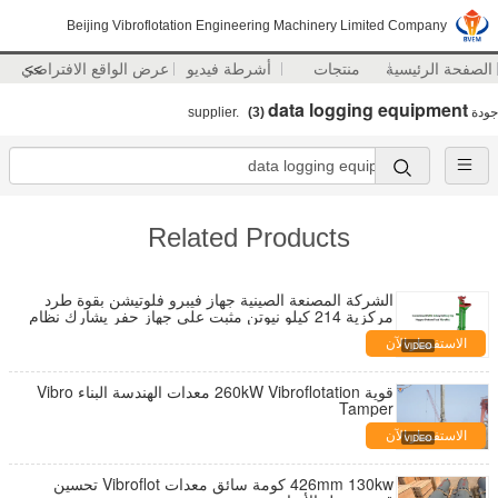
Beijing Vibroflotation Engineering Machinery Limited Company
الصفحة الرئيسية
منتجات
أشرطة فيديو
>>
عرض الواقع الافتراضي
data logging equipment
جودة
supplier.
(3)
Related Products
الشركة المصنعة الصينية جهاز فيبرو فلوتيشن بقوة طرد
مركزية 214 كيلو نيوتن مثبت على جهاز حفر يشارك نظام
الطاقة
الاستفسار الآن
قوية 260kW Vibroflotation معدات الهندسة البناء Vibro
Tamper
الاستفسار الآن
426mm 130kw كومة سائق معدات Vibroflot تحسين