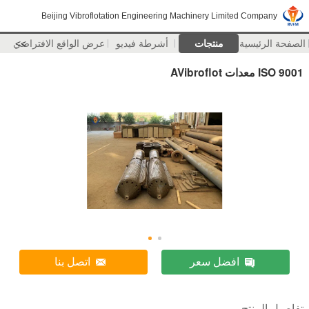
Beijing Vibroflotation Engineering Machinery Limited Company
الصفحة الرئيسية
منتجات
أشرطة فيديو
>>
عرض الواقع الافتراضي
ISO 9001 معدات AVibroflot
افضل سعر
اتصل بنا
تفاصيل المنتج