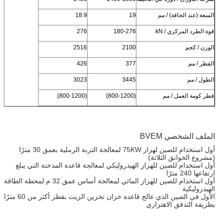
السعة (عند الحافة) / مم
19
18.9
قوة الطرد المركزي / kN
180-276
276
الوزن / كجم
2100
2516
القطر / مم
377
426
الطول / مم
3445
3023
قطر كومة العمل / مم
(800-1200)
(800-1200)
الملف الشخصي BVEM
أول استخدام للصين لهزاز 75KW لمعالجة التربة الرملية بعمق 30 مترًا
(مشروع الخوانق الثلاثة)
أول استخدام للصين للهزاز الهيدروليكي لمعالجة قاعدة المدخنة التي يبلغ
ارتفاعها 240 مترًا
أول استخدام للصين للهزاز المائي لمعالجة أساس عمق 32 م لمحطة الطاقة
الهيدروليكية
الأول في الصين الذي عالج قاعدة خزان تخزين الزيت بقطر أكثر من 60 مترًا
بطريقة التدفق الاهتزازي