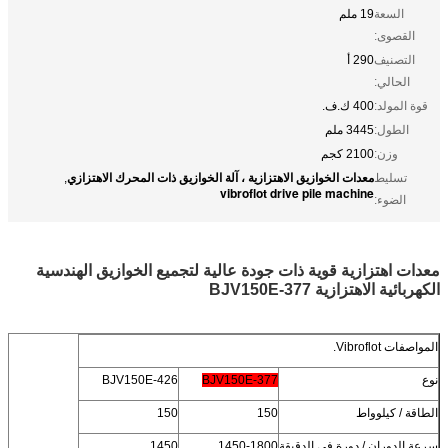
السعة
19 ملم
القصوى:
التصنيف
290 أ
الحالي:
قوة المولد:
400 ك.ف.
الطول:
3445 ملم
وزن:
2100 كجم
معدات الخوازيق الاهتزازية ، آلة الخوازيق ذات المحرك الاهتزازي
تسليط
,
vibroflot drive pile machine
الضوء:
معدات اهتزازية قوية ذات جودة عالية لتجميع الخوازيق الهندسية
الكهربائية الاهتزازية BJV150E-377
المواصفات Vibroflot.
نوع
BJV150E-377
BJV150E-426
الطاقة / كيلوواط
150
150
سرعة الدوران / دورة في الدقيقة
1450-1800
1450