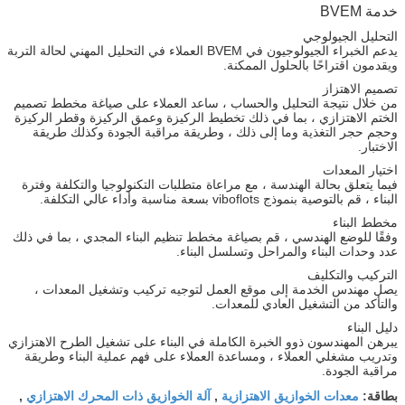
خدمة BVEM
التحليل الجيولوجي
يدعم الخبراء الجيولوجيون في BVEM العملاء في التحليل المهني لحالة التربة
ويقدمون اقتراحًا بالحلول الممكنة.
تصميم الاهتزاز
من خلال نتيجة التحليل والحساب ، ساعد العملاء على صياغة مخطط تصميم
الختم الاهتزازي ، بما في ذلك تخطيط الركيزة وعمق الركيزة وقطر الركيزة
وحجم حجر التغذية وما إلى ذلك ، وطريقة مراقبة الجودة وكذلك طريقة
الاختبار.
اختيار المعدات
فيما يتعلق بحالة الهندسة ، مع مراعاة متطلبات التكنولوجيا والتكلفة وفترة
البناء ، قم بالتوصية بنموذج viboflots بسعة مناسبة وأداء عالي التكلفة.
مخطط البناء
وفقًا للوضع الهندسي ، قم بصياغة مخطط تنظيم البناء المجدي ، بما في ذلك
عدد وحدات البناء والمراحل وتسلسل البناء.
التركيب والتكليف
يصل مهندس الخدمة إلى موقع العمل لتوجيه تركيب وتشغيل المعدات ،
والتأكد من التشغيل العادي للمعدات.
دليل البناء
يبرهن المهندسون ذوو الخبرة الكاملة في البناء على تشغيل الطرح الاهتزازي
وتدريب مشغلي العملاء ، ومساعدة العملاء على فهم عملية البناء وطريقة
مراقبة الجودة.
معدات الخوازيق الاهتزازية
آلة الخوازيق ذات المحرك الاهتزازي
بطاقة:
,
,