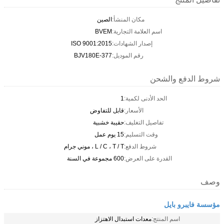
مكان المنشأ:
الصين
اسم العلامة التجارية:
BVEM
إصدار الشهادات:
ISO 9001:2015
رقم الموديل:
BJV180E-377
شروط الدفع والشحن
الحد الأدنى لكمية:
1
الأسعار:
قابل للتفاوض
تفاصيل التغليف:
حقيبة خشبية
وقت التسليم:
15 يوم عمل
شروط الدفع:
L / C ، T / T ، موني جرام
القدرة على العرض:
600 مجموعة في السنة
وصف
مؤسسة فايبرو بايل
اسم المنتج:
معدات استبدال الاهتزاز