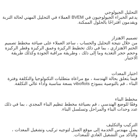
التحليل الجيولوجي
يدعم الخبراء الجيولوجيون في BVEM العملاء في التحليل المهني لحالة التربة
ويقدمون اقتراحًا بالحلول الممكنة.
تصميم الاهتزاز
من خلال نتيجة التحليل والحساب ، ساعد العملاء على صياغة مخطط تصميم
الختم الاهتزازي ، بما في ذلك تخطيط الركيزة وعمق الركيزة وقطر الركيزة
وحجم حجر التغذية وما إلى ذلك ، وطريقة مراقبة الجودة وكذلك طريقة
الاختبار.
اختيار المعدات
فيما يتعلق بحالة الهندسة ، مع مراعاة متطلبات التكنولوجيا والتكلفة وفترة
البناء ، قم بالتوصية بنموذج viboflots بسعة مناسبة وأداء عالي التكلفة.
مخطط البناء
وفقًا للوضع الهندسي ، قم بصياغة مخطط تنظيم البناء المجدي ، بما في ذلك
عدد وحدات البناء والمراحل وتسلسل البناء.
التركيب والتكليف
يصل مهندس الخدمة إلى موقع العمل لتوجيه تركيب وتشغيل المعدات ،
والتأكد من التشغيل العادي للمعدات.