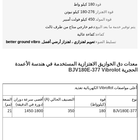
قوة:
180 كيلو واط
قوة الاهتزاز:
180-276 كيلو نيوتن
قوة المولد:
450 كيلو فولت أمبير
يتم توفير خدمة ما بعد البيع:
دعم خارجي متاح من طرف ثالث
كفاءة:
كفاءة عالية
تعويم اهتزازي ، اهتزاز أرضي أفضل
better ground vibro
تسليط الضوء:
,
معدات دق الخوازيق الاهتزازية المستخدمة في هندسة الأعمدة
الحجرية BJV180E-377 Vibrolot
أعلى مواصفات Vibroflot الكهربائية تغذية.
نوع
قوة
التصنيف الحالي (A)
أقصى سرعة دوران
السعة ا
(كيلوواط)
(دورة في الدقيقة)
(مم)
21
1450-1800
350
180
BJV180E-377