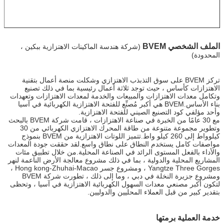
الملف الشخصي BVEM
(شركة هندسة الماكينات الاهتزازية ببكين ،
المحدودة)
تركز BVEM على سوق التذبذب الاهتزازي وشكلت منصة أعمال بتقنية
الاهتزازات كأساس ، حيث توجد ثلاثة أعمال رئيسية بما في ذلك تصنيع
وتكامل معدات الاهتزازات والمبيعات والخدمة لمعدات الاهتزازات وتعهدات
بناء الأساس.BVEM هي أكبر مُصنِّع للفتحة الاهتزازية الكهربائية في آسيا
وأحد مؤلفي كود التصنيع الصيني للفتحة الاهتزازية.
مع 30 عامًا من الخبرة في صناعة الاهتزازات ، قامت شركة BVEM بالبحث
وتطوير مجموعة متنوعة من طاقة المحرك الاهتزازي الكهربائي من 30
كيلوواط إلى 260 كيلو واط.تتميز اللوتات الاهتزازية من BVEM بنموذج
مواصفات كامل يستخدم النطاق على نطاق واسع.لقد حققت جودة المعدات
والأداء بالفعل المستوى الرائد في الصناعة المحلية.من خلال تطبيق مئات
المشاريع المحلية والدولية ، بما في ذلك مشروع معالجة الأرض الناعمة لنهر
Yangtze Three Gorges ، ومشروع جسر Hong kong-Zhuhai-Macao ،
ومشروع جزيرة النخلة في دبي ، وما إلى ذلك ، تطورت شركة BVEM
لتكون أكبر مصنعي معدات السهول الكهربائية الاهتزازية في آسيا ، وتحظى
بتقدير كبير من قبل العملاء المحليين والدوليين.
خدمة العملية برمتها