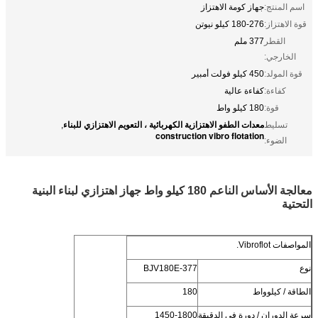
اسم المنتج:
جهاز كومة الاهتزاز
قوة الاهتزاز:
180-276 كيلو نيوتن
القطر
377 ملم
الخارجي:
قوة المولد:
450 كيلو فولت أمبير
كفاءة:
كفاءة عالية
قوة:
180 كيلو واط
معدات الطفو الاهتزازية الكهربائية ، التعويم الاهتزازي للبناء
تسليط
,
construction vibro flotation
الضوء:
معالجة الأساس الناعم 180 كيلو واط جهاز اهتزازي لبناء البنية
التحتية
المواصفات Vibroflot.
نوع
BJV180E-377
الطاقة / كيلوواط
180
سرعة الدوران / دورة في الدقيقة
1450-1800