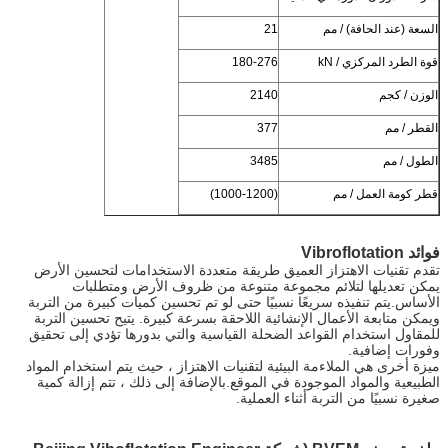
السعة (عند الحافة) / مم
21
قوة الطرد المركزي / kN
180-276
الوزن / كجم
2140
القطر / مم
377
الطول / مم
3485
قطر كومة العمل / مم
(1000-1200)
فوائد Vibroflotation
تقدم تقنيات الاهتزاز العميق طريقة متعددة الاستخدامات لتحسين الأرض
يمكن تعديلها لتلائم مجموعة متنوعة من ظروف الأرض ومتطلبات
الأساس.يتم تنفيذه سريعًا نسبيًا حتى لو تم تحسين كميات كبيرة من التربة
ويمكن متابعة الأعمال الإنشائية اللاحقة بسرعة كبيرة. يتيح تحسين التربة
للمقاول استخدام القواعد الضحلة القياسية والتي بدورها تؤدي إلى تحقيق
وفورات إضافية.
ميزة أخرى هي الملاءمة البيئية لتقنيات الاهتزاز ، حيث يتم استخدام المواد
الطبيعية والمواد الموجودة في الموقع.بالإضافة إلى ذلك ، تتم إزالة كمية
صغيرة نسبيًا من التربة أثناء العملية.