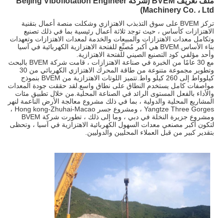
ملف تعريف BVEM (شركة Beijing Viboflotation Engineer
Machinery Co. ، Ltd)
تركز BVEM على سوق التذبذب الاهتزازي وشكلت منصة أعمال بتقنية
الاهتزازات كأساس ، حيث توجد ثلاثة أعمال رئيسية بما في ذلك تصنيع
وتكامل معدات الاهتزازات والمبيعات والخدمة لمعدات الاهتزازات وتعهدات
بناء الأساس.BVEM هي أكبر مُصنِّع للفتحة الاهتزازية الكهربائية في آسيا
وأحد مؤلفي كود التصنيع الصيني للفتحة الاهتزازية.
مع 30 عامًا من الخبرة في صناعة الاهتزازات ، قامت شركة BVEM بالبحث
وتطوير مجموعة متنوعة من طاقة المحرك الاهتزازي الكهربائي من 30
كيلوواط إلى 260 كيلو واط.تتميز اللوتات الاهتزازية من BVEM بنموذج
مواصفات كامل يستخدم النطاق على نطاق واسع.لقد حققت جودة المعدات
والأداء بالفعل المستوى الرائد في الصناعة المحلية.من خلال تطبيق مئات
المشاريع المحلية والدولية ، بما في ذلك مشروع معالجة الأرض الناعمة لنهر
Yangtze Three Gorges ، ومشروع جسر Hong kong-Zhuhai-Macao ،
ومشروع جزيرة النخلة في دبي ، وما إلى ذلك ، تطورت شركة BVEM
لتكون أكبر مصنعي معدات السهول الكهربائية الاهتزازية في آسيا ، وتحظى
بتقدير كبير من قبل العملاء المحليين والدوليين.