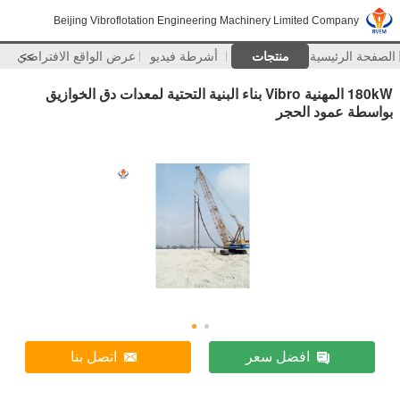
Beijing Vibroflotation Engineering Machinery Limited Company
الصفحة الرئيسية
منتجات
أشرطة فيديو
>>
عرض الواقع الافتراضي
180kW المهنية Vibro بناء البنية التحتية لمعدات دق الخوازيق
بواسطة عمود الحجر
افضل سعر
اتصل بنا