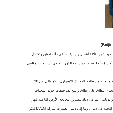
 ، حيث توجد ثلاثة أعمال رئيسية بما في ذلك تصنيع وتكامل
تزازات والمبيعات والخدمة لمعدات الاهتزازات وتعهدات بناء الأساس.BVEM هي أكبر مُصنِّع للفتحة الاهتزازية الكهربائية في آسيا وأحد مؤلفي
مع 30 عامًا من الخبرة في صناعة الاهتزازات ، قامت شركة BVEM بالبحث وتطوير مجموعة متنوعة من طاقة المحرك الاهتزازي الكهربائي من 30
تزازية من BVEM بنموذج مواصفات كامل يستخدم النطاق على نطاق واسع.لقد حققت جودة المعدات
والدولية ، بما في ذلك مشروع معالجة الأرض الناعمة لنهر
Yangtze Three Gorges ، ومشروع جسر Hong kong-Zhuhai-Macao ، ومشروع جزيرة النخلة في دبي ، وما إلى ذلك ، تطورت شركة BVEM لتكون