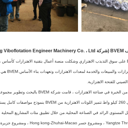
Beijing Vibo)
تركز BVEM على سوق التذبذب الاهتزازي وشكلت منصة أعمال بتقنية الاهتزازات كأساس
معدات الاه
الصيني للفتحة الاهتزازية.
كيلوواط إلى 260 كيلو واط.تتميز اللوتات الاه
فعل المستوى الرائد في الصناعة المحلية.من خلال تطبيق مئات المشاريع المحلية 