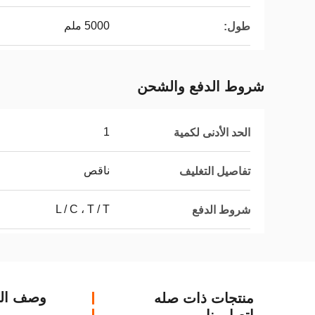
5000 ملم
طول:
شروط الدفع والشحن
1
الحد الأدنى لكمية
ناقص
تفاصيل التغليف
L / C ، T / T
شروط الدفع
وصف الم
منتجات ذات صله