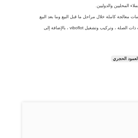
اء المحليين والدوليين.
 معالجة كاملة خلال مراحل ما قبل البيع وما بعد البيع
أيضًا ، بما في ذلك تصميم الاهتزاز ، وصياغة مخطط البناء ، ونصائح اهتزازية واختيار المعدات ذات الصلة ، وتركيب وتشغيل viboflot ، بالإضافة إلى
لعمود الحجري