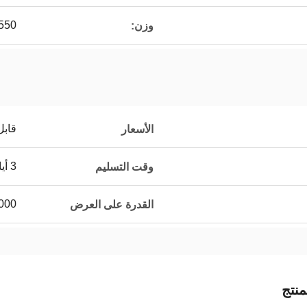
550 كجم
وزن:
قابل
الأسعار
3 أيام عمل
وقت التسليم
5000 قطعة في
القدرة على العرض
نتج