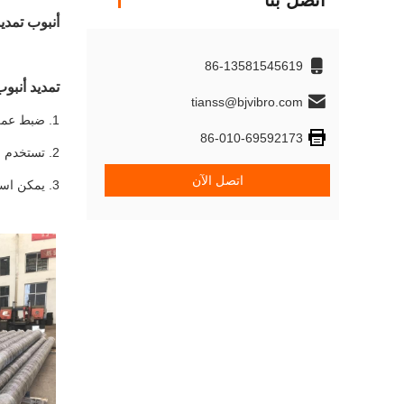
اتصل بنا
أنبوب تمدي
86-13581545619
تمديد أنبو
tianss@bjvibro.com
1. ضبط عمق البناء الاهتزازي
86-010-69592173
2. تستخدم لحماية الكابل وأنبوب الماء.
اتصل الآن
3. يمكن استخدامه أيضًا مباشرة كأنبوب ماء عندما يكون الطلب على إمدادات المياه كبيرًا