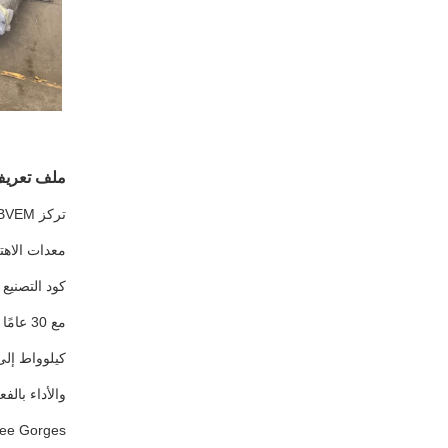
ملف تعريف BVEM (شركة flotation Engineer Machinery Co. ، Ltd
كود التصنيع 
والأداء بال