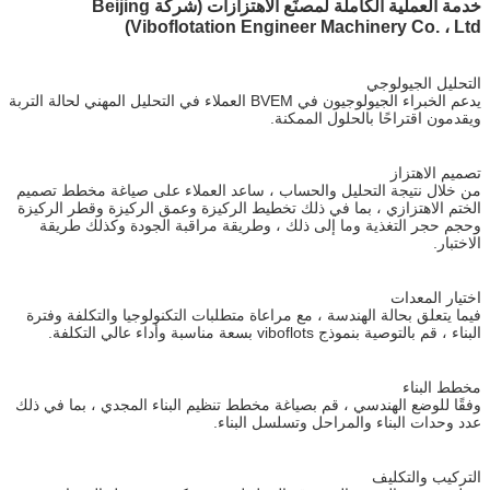
خدمة العملية الكاملة لمصنِّع الاهتزازات (شركة Beijing
Viboflotation Engineer Machinery Co. ، Ltd)
التحليل الجيولوجي
يدعم الخبراء الجيولوجيون في BVEM العملاء في التحليل المهني لحالة التربة
ويقدمون اقتراحًا بالحلول الممكنة.
تصميم الاهتزاز
من خلال نتيجة التحليل والحساب ، ساعد العملاء على صياغة مخطط تصميم
الختم الاهتزازي ، بما في ذلك تخطيط الركيزة وعمق الركيزة وقطر الركيزة
وحجم حجر التغذية وما إلى ذلك ، وطريقة مراقبة الجودة وكذلك طريقة
الاختبار.
اختيار المعدات
فيما يتعلق بحالة الهندسة ، مع مراعاة متطلبات التكنولوجيا والتكلفة وفترة
البناء ، قم بالتوصية بنموذج viboflots بسعة مناسبة وأداء عالي التكلفة.
مخطط البناء
وفقًا للوضع الهندسي ، قم بصياغة مخطط تنظيم البناء المجدي ، بما في ذلك
عدد وحدات البناء والمراحل وتسلسل البناء.
التركيب والتكليف