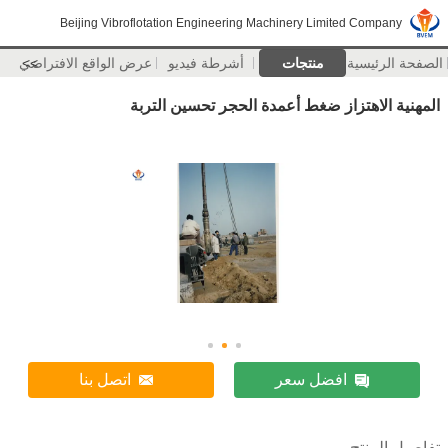
Beijing Vibroflotation Engineering Machinery Limited Company
الصفحة الرئيسية
منتجات
أشرطة فيديو
>>
عرض الواقع الافتراضي
المهنية الاهتزاز ضغط أعمدة الحجر تحسين التربة
افضل سعر
اتصل بنا
تفاصيل المنتج