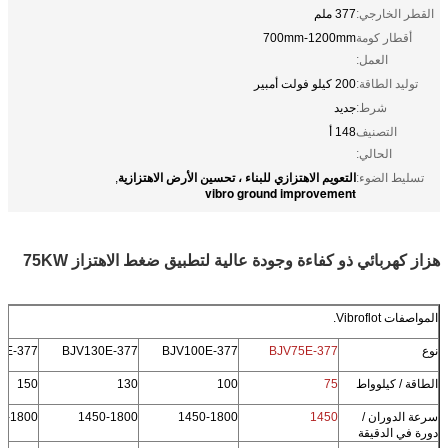
القطر الخارجي:
377 ملم
أقطار كومة
700mm-1200mm
العمل:
توليد الطاقة:
200 كيلو فولت أمبير
شرط:
جديد
التصنيف
148 أ
الحالي:
التعويم الاهتزازي للبناء ، تحسين الأرض الاهتزازية
تسليط الضوء:
,
vibro ground improvement
هزاز كهربائي ذو كفاءة وجودة عالية لتطبيق ضغط الاهتزاز 75KW
المواصفات Vibroflot.
نوع
BJV75E-377
BJV100E-377
BJV130E-377
0E-377
الطاقة / كيلوواط
75
100
130
150
سرعة الدوران /
1450
1450-1800
1450-1800
0-1800
دورة في الدقيقة