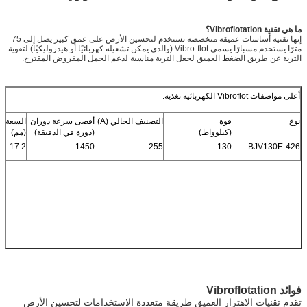
ما هي تقنية Vibroflotation؟
إنها تقنية أساسات عميقة متخصصة تستخدم لتحسين الأرض على عمق كبير يصل إلى 75
مترًا.يستخدم مسبارًا يسمى Vibro-flot (والذي يمكن تشغيله كهربائيًا أو هيدروليكيًا) لتقوية
التربة عن طريق الضغط العميق لجعل التربة مناسبة لدعم الحمل المفروض المقترح.
أعلى مواصفات Vibroflot الكهربائية تغذية.
نوع
قوة
التصنيف الحالي (A)
أقصى سرعة دوران
السعة ا
(كيلوواط)
(دورة في الدقيقة)
(مم)
17.2
1450
255
130
BJV130E-426
فوائد Vibroflotation
تقدم تقنيات الاهتزاز العميق طريقة متعددة الاستخدامات لتحسين الأرض