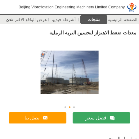
Beijing Vibroflotation Engineering Machinery Limited Company
الصفحة الرئيسية
منتجات
أشرطة فيديو
>>
عرض الواقع الافتراضي
معدات ضغط الاهتزاز لتحسين التربة الرملية
افضل سعر
اتصل بنا
تفاصيل المنتج