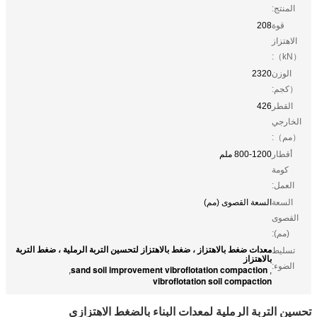
المنتج:
قوة
208
الاهتزاز
（kN）:
الوزن
2320
（كجم:
القطر
426
الخارجي
（مم）:
أقطار
800-1200 ملم
كومة
العمل:
السعة
السعة القصوى (مم)
القصوى
(مم):
معدات ضغط بالاهتزاز ، ضغط بالاهتزاز لتحسين التربة الرملية ، ضغط التربة
تسليط
بالاهتزاز
الضوء:
sand soil improvement vibroflotation compaction
,
,
vibroflotation soil compaction
تحسين التربة الرملية لمعدات البناء بالضغط الاهتزازي