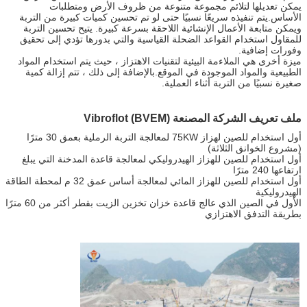
يمكن تعديلها لتلائم مجموعة متنوعة من ظروف الأرض ومتطلبات
الأساس.يتم تنفيذه سريعًا نسبيًا حتى لو تم تحسين كميات كبيرة من التربة
ويمكن متابعة الأعمال الإنشائية اللاحقة بسرعة كبيرة. يتيح تحسين التربة
للمقاول استخدام القواعد الضحلة القياسية والتي بدورها تؤدي إلى تحقيق
وفورات إضافية.
ميزة أخرى هي الملاءمة البيئية لتقنيات الاهتزاز ، حيث يتم استخدام المواد
الطبيعية والمواد الموجودة في الموقع.بالإضافة إلى ذلك ، تتم إزالة كمية
صغيرة نسبيًا من التربة أثناء العملية.
ملف تعريف الشركة المصنعة Vibroflot (BVEM)
أول استخدام للصين لهزاز 75KW لمعالجة التربة الرملية بعمق 30 مترًا
(مشروع الخوانق الثلاثة)
أول استخدام للصين للهزاز الهيدروليكي لمعالجة قاعدة المدخنة التي يبلغ
ارتفاعها 240 مترًا
أول استخدام للصين للهزاز المائي لمعالجة أساس عمق 32 م لمحطة الطاقة
الهيدروليكية
الأول في الصين الذي عالج قاعدة خزان تخزين الزيت بقطر أكثر من 60 مترًا
بطريقة التدفق الاهتزازي