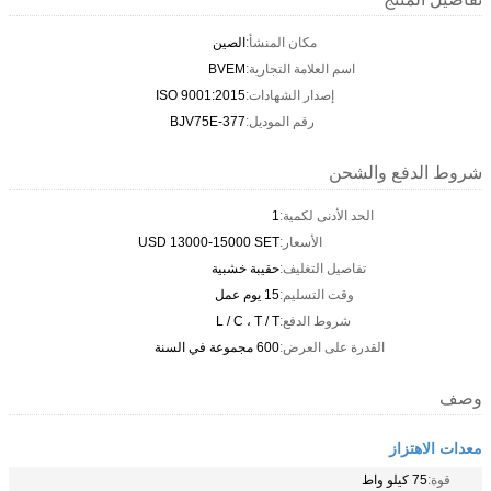
مكان المنشأ:
الصين
اسم العلامة التجارية:
BVEM
إصدار الشهادات:
ISO 9001:2015
رقم الموديل:
BJV75E-377
شروط الدفع والشحن
الحد الأدنى لكمية:
1
الأسعار:
USD 13000-15000 SET
تفاصيل التغليف:
حقيبة خشبية
وقت التسليم:
15 يوم عمل
شروط الدفع:
L / C ، T / T
القدرة على العرض:
600 مجموعة في السنة
وصف
معدات الاهتزاز
قوة:
75 كيلو واط