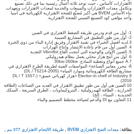
الاهتزازات كأساس ، حيث توجد ثلاثة أعمال رئيسية بما في ذلك تصنيع
وتكامل معدات الاهتزازات والمبيعات والخدمة لمعدات الاهتزازات وتعهدات
بناء الأساس.BVEM هي أكبر مُصنِّع للفتحة الاهتزازية الكهربائية في آسيا
وأحد مؤلفي كود التصنيع الصيني للفتحة الاهتزازية.
1- أول من قدم ودرس طريقة الضغط الاهتزازي في الصين
2- أول من طور التطبيق في المشاريع الصينية
3.لديه أفضل الخبراء في تقنية الاهتزاز.وفريق إدارة البناء من ذوي الخبرة
4. الصين أول من قام بإعادة الانتشار وإنتاج الهزازات
5. الصين الأولى والوحيدة التي أنتجت القاع Vibroflot التغذية
6. أول من أنتج هزاز محلي يعمل بنظام هيدروليكي
7.A جميع أنواع وتغطية النماذج: 30kw-260kw
8- محرر معايير الصناعة> المواصفات الفنية لطريقة الطرح الاهتزازي في
مشاريع الطاقة الكهرومائية وموارد المياه> (DL / T5214-2005)
9.Eteritor-in chelf of Industry <هزاز كهربائي عميق> (DL / T 1557-
2016)
10.الصين هي أول من طور تطبيق الاهتزاز في العديد من الصناعات (الطاقة
الحرارية ، الطاقة الهيدروليكية ، البتروكيماويات ، الطرق السريعة ، السكك
الحديدية ، الميناء ، إلخ)
11.التعاون مع DI والدعم لصياغة مخطط التصميم والبناء
معدات الضخ الاهتزازي BVEM
طريقة الالتحام الاهتزازي 377 مم
بطاقة:
,
,