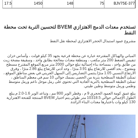
17.5
1450
148
75
BJV75E-377
تستخدم معدات الدمج الاهتزازي BVEM لتحسين التربة تحت محطة
النفط
مشروع عمود استبدال الحجر الاهتزازي لمحطة نقل النفط
المباني والهياكل المقترحة عبارة عن محطة فرعية بجهد 35 كيلو فولت ، وأساس خزان
تنفيس الضغط 200 متر مكعب ، ومنطقة معدات معالجة بطابق واحد ، وسقيفة مضخة زيت
من طابق واحد ، بمساحة بناء إجمالية تبلغ حوالي 2000 متر مربع.الموقع المقترح مسطح
ومفتوح ، بحد أقصى للارتفاع يبلغ 3.91 مترًا ، وحد أدنى للارتفاع يبلغ 2.86 مترًا ، وفرق
الارتفاع النسبي 1.05 مترًا.ينتمي التضاريس إلى السهل الغريني.في بعض مناطق الموقع ،
تمتلئ الطبقة السطحية بتربة من الحصى بسمك حوالي 10 سم.في معظم المناطق ،
تمتلئ الطبقة السطحية بالتربة العادية التي تحتوي على رمل موحل ناعم ورمل متوسط ​​
وطمي ورمل متوسط ​​وطين طيني.
يبلغ عمق كومة العمود الحجري 9 م ، وقطر الوبر 800 مم ، وتباعد الوبر 1.6-2.0 م.يبلغ
الطول الإجمالي حوالي 10318.5 متر طولي.يتم اختيار BVEM المنتجة للفتحة الاهتزازية
130 كيلو وات باعتبارها معدات البناء الرائدة.