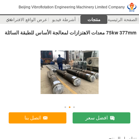
Beijing Vibroflotation Engineering Machinery Limited Company
الصفحة الرئيسية
منتجات
أشرطة فيديو
>>
عرض الواقع الافتراضي
75kw 377mm معدات الاهتزازات لمعالجة الأساس للطبقة السائلة
افضل سعر
اتصل بنا
تفاصيل المنتج