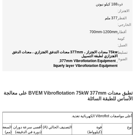
قوة
188 كيلو نيوتن
الاهتزاز:
القطر
377 ملم
الخارجي:
أقطار
700mm-1200mm
كومة
العمل:
75kw معدات الاهتزاز ، 377mm معدات التدفق الاهتزازي ، معدات الدفق
تسليط
الاهتزازي لطبقة التسييل
الضوء:
377mm Vibroflotation Equipment
,
,
liquefy layer Vibroflotation Equipment
تطبق معدات BVEM Vibroflotation 75kW 377mm على معالجة
الأساس للطبقة السائلة
أعلى مواصفات Vibroflot الكهربائية تغذية.
نوع
قوة
التصنيف الحالي (A)
أقصى سرعة دوران
السعة ا
(كيلوواط)
(دورة في الدقيقة)
(مم)