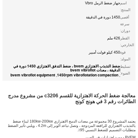
اسم
جهاز ضغط الرمل Vbro
المنتج:
أقصى
1450 دورة في الدقيقة
سرعة
دوران:
القطر
426 ملم
الخارجي:
قوة
450 كيلو فولت أمبير
المولد:
ضغط التذبذب الاهتزازي bvem ، ضغط التدفق الاهتزازي 1450 دورة في
تسليط
الدقيقة ، معدات bvem vibroflot
الضوء:
bvem vibroflot equipment
1450rpm vibroflotation compaction
,
,
معالجة ضغط الحركة الاهتزازية للقسم c3206 من مشروع مدرج
الطائرات رقم 3 في هونج كونج
يعتمد المشروع 30 مجموعة من معدات الدمج الاهتزازي 180kw-200kw لبناء ضغط
بالتذبذب الاهتزازي للرافعة المزدوجة ، وتصل تباعد الوبر إلى 4.2m ، ويلبي تأثير الضغط
متطلبات التصميم للضغط النسبي 95٪.
BVEM - مورد اهتزازات في الصين