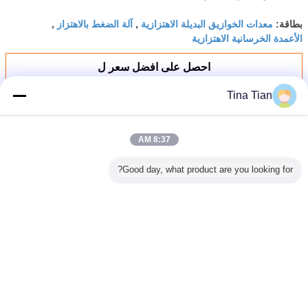
Tina Tian
8:37 AM
طريقة الضغط الاهتزازي
تسمح هذه الطريقة بضغط التربة الحبيبية.تستخدم هذه الطريقة فقط لضغط
Good day, what product are you looking for?
التربة الرملية.
كيف يعمل Vibroflotation
عملية التلوين الاهتزازي بسيطة حقًا كما سترى في الوصف المختصر
التالي.يقع مسبار العمق فوق نقطة الضغط.يتم طرد الماء أو الهواء المتدفق
من خلال نفاثات في طرف المسبار.ستؤدي هذه الاهتزازات المحقونة
المستحثة إلى تسييل التربة مؤقتًا مما يسمح للمسبار بالاختراق المستمر
تحت وزنه.
بمجرد وصول المسبار إلى الطبقات أو التربة الفقيرة ، يتم إيقاف حقن الماء