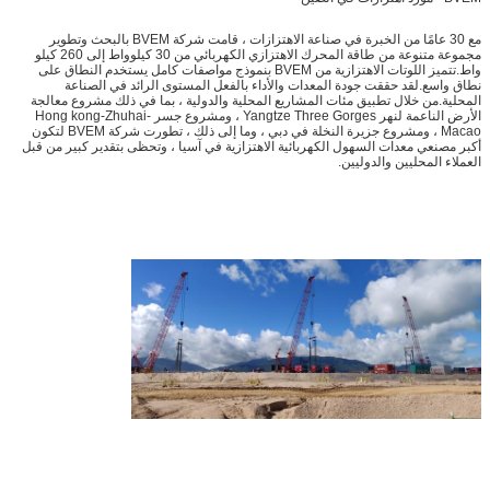
مع 30 عامًا من الخبرة في صناعة الاهتزازات ، قامت شركة BVEM بالبحث وتطوير
مجموعة متنوعة من طاقة المحرك الاهتزازي الكهربائي من 30 كيلوواط إلى 260 كيلو
واط.تتميز اللوتات الاهتزازية من BVEM بنموذج مواصفات كامل يستخدم النطاق على
نطاق واسع.لقد حققت جودة المعدات والأداء بالفعل المستوى الرائد في الصناعة
المحلية.من خلال تطبيق مئات المشاريع المحلية والدولية ، بما في ذلك مشروع معالجة
الأرض الناعمة لنهر Yangtze Three Gorges ، ومشروع جسر Hong kong-Zhuhai-
Macao ، ومشروع جزيرة النخلة في دبي ، وما إلى ذلك ، تطورت شركة BVEM لتكون
أكبر مصنعي معدات السهول الكهربائية الاهتزازية في آسيا ، وتحظى بتقدير كبير من قبل
العملاء المحليين والدوليين.