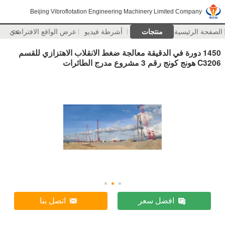
Beijing Vibroflotation Engineering Machinery Limited Company
الصفحة الرئيسية
منتجات
أشرطة فيديو
>>
عرض الواقع الافتراضي
1450 دورة في الدقيقة معالجة ضغط الانقلاب الاهتزازي للقسم
C3206 هونج كونج رقم 3 مشروع مدرج الطائرات
افضل سعر
اتصل بنا