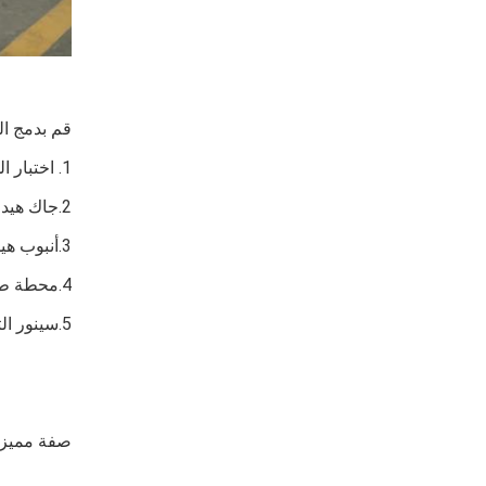
قم بدمج ال
1. اختبار الحمل
2.
جاك هيد
3.
أنبوب هي
4.
محطة طاق
5.
سينور ال
صفة مميز