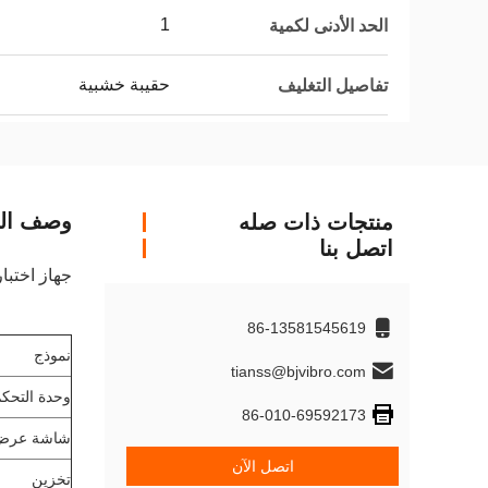
1
الحد الأدنى لكمية
حقيبة خشبية
تفاصيل التغليف
وصف الم
منتجات ذات صله
اتصل بنا
جهاز اختبا
86-13581545619
نموذج
tianss@bjvibro.com
وحدة التحكم
86-010-69592173
شاشة عرض
اتصل الآن
تخزين