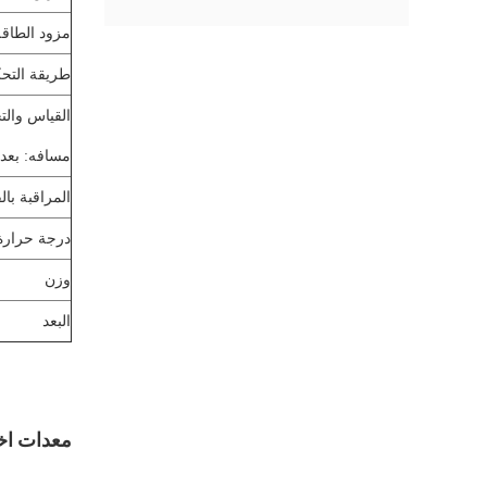
مزود الطاقة
طريقة التح
القياس والت
مسافه: بعد
المراقبة بالف
درجة حرارة
وزن
البعد
معدات اخت