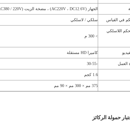
الجهاز (AC220V ، DC12.6V) ، مضخة الزيت (AC380 / 220V متوفرة)
كم في القياس
سلكي / لاسلكي
حكم اللاسلكي
> 300 م
يديو
كاميرا HD مستقلة
 العمل
-30-55
1.6 كجم
375 مم × 300 مم × 90 مم
بار حمولة الركائز