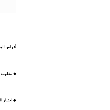
أغراض المن
◆ مقاومة ا
◆ اختبار ا