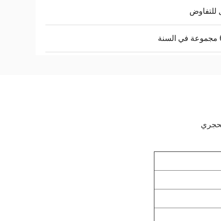
 للتفاوض
نة
لحجري