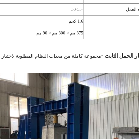
 العمل
-30-55
1.6 كجم
375 مم × 300 مم × 90 مم
ر الحمل الثابت -
مجموعة كاملة من معدات النظام المطلوبة لاختبار 