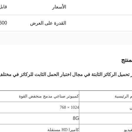
قابل
الأسعار
600 مجموعة في الس
القدرة على العرض
نتج
ر تحميل الركائز الثابتة في مجال اختبار الحمل الثابت للركائز في مختل
 الرئيسية
كمبيوتر صناعي مدمج منخفض القوة
1024 × 768
8G
يديو
كاميرا HD مستقلة