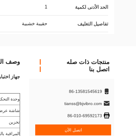
1
الحد الأدنى لكمية
حقيبة خشبية
تفاصيل التغليف
وصف الم
منتجات ذات صله
اتصل بنا
جهاز اختبا
86-13581545619
وحدة التحكم
tianss@bjvibro.com
شاشة عرض
86-010-69592173
تخزين
اتصل الآن
المراقبة بالف