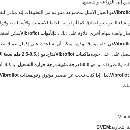
عدين إلى الزراعة والتصنيع.
هو الخيار الأمثل لمجموعة متنوعة من التطبيقات.إنه مثالي لتفك
شاء القنوات والخنادق.كما أنها رائعة لخلط الأسمنت والأسفلت ، ولإزالة 
ار ولعدة مهام أخرى.علاوة على ذلك ، فإن
أدوات Vibroflot
يمكن استخدا
هي أداة موثوقة وقوية يمكن أن تساعدك على إكمال عملك بطري
تحصل على أعلى جودة
ماكينات Vibroflot
متاح.مع ل
0.5-2.5 ملم سعة الاهتزاز
ات والتطبيقات.ومعها
0-50 درجة مئوية درجة حرارة التشغيل
، يمكنك أ
Vi
.لذا ، إذا كنت تبحث عن مصدر موثوق وقوي
معدات Vibroflot
ملك.
 التجارية:
BVEM