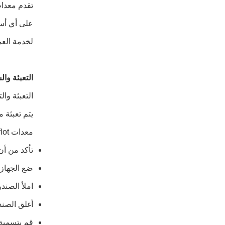
على أي أسئ
لخدمة العملاء والتأك
التعبئة وا
التعبئة والتغ
معدات Vibroflot:
تأكد من أن
ضع الجهاز 
املأ الصند
أغلق الصند
قم بتسمية 