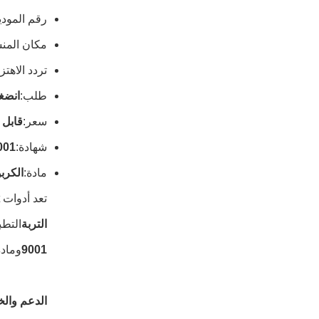
رقم المودي
مكان المنش
تردد الاهتزا
طلب:
انضغا
سعر:
قابل 
شهادة:
001
مادة:
الكرب
تعد أدوات Vibroflot هي الخيار الأمثل لجميع احتياجات نظام Vibroflot.
التربة
التطب
9001
ومادة
الدعم وال