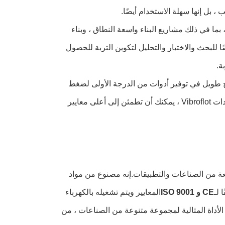
طبيقات ، بما في ذلك مشاريع البناء واسعة النطاق ، وبناء
 للبحث والاختبار والتحليل لتكوين التربة للحصول
هي الشركة الرائدة في مجال معدات Vibroflot ، ولها تاريخ طويل في توفير أدوات من الدرجة الأولى لضغط
التربة.إن التزام الشركة بالجودة والتميز جعلها اسمًا موثوقًا به في الصناعة.مع معدات Vibroflot ، يمكنك أن تطمئن إلى أعلى معايير
ة من الصناعات والتطبيقات.إنه مصنوع من مواد
 لـ
CE و ISO 9001
المعايير ويتم تشغيله بالكهرباء
لأداة المثالية لمجموعة متنوعة من الصناعات ، من