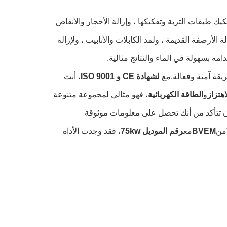
يك طبقات التربة وتفكيكها ، وإزالة الأحجار والأنقاض
الأرصفة القديمة ، ولمد الكابلات والأنابيب ، ولإزالة
مه بسهولة في الماء والنتائج مثالية.
قة آمنة وفعالة.مع ل
شهادة CE و ISO 9001
، أنت
و
الطاقة الكهربائية
، فهو مثالي لمجموعة متنوعة
ن تتأكد من أنك تحصل على معلومات موثوقة
من
BVEM
مع
رقم الموديل 75kw
، فقد وجدت الأداة