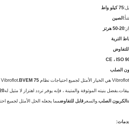
ل:
75 كيلو واط
أ:
الصين
ز:
20-50 هرتز
ط التربة
للتفاوض
CE ، ISO 9
ون الصلب
BVEM 75 كيلو واط
يقات.بفضل بنيته الموثوقة والمتينة ، فإنه يوفر تردد اهتزاز لا مثيل له
20-50 هرت
الكربون الصلب
.والسعر
قابل للتفاوض
مما يجعله الحل الأمثل لجميع احتي
خدمات: