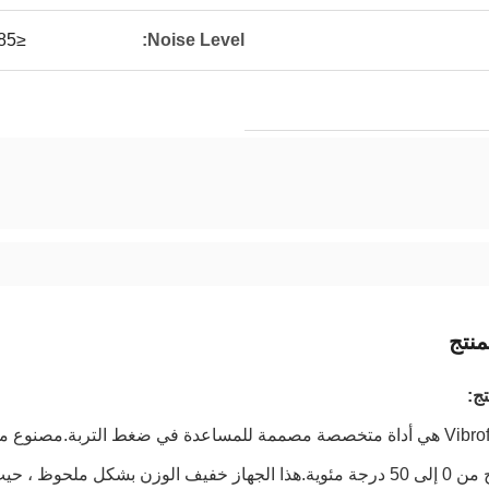
≤85 DB
Noise Level:
نتج
ج:
معدات Vibroflot هي أداة متخصصة مصممة للمساعدة في ضغط التربة.مصن