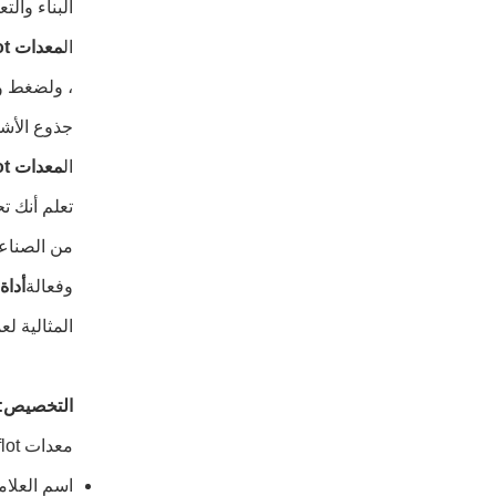
البناء والت
ال
معدات Vibroflot
، ولضغط وإن
جذوع الأشج
ال
معدات Vibroflot
تعلم أنك 
من الصناع
وفعالة
أداة broflot
المثالية لع
التخصيص:
معدات Vibroflot
اسم العلامة