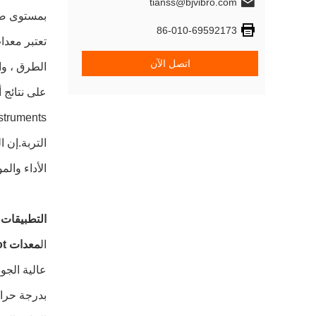
tianss@bjvibro.com
بمستوى ضوضاء أقل من 85 ديسيبل.معدات oflot
86-010-69592173
اتصل الآن
الطرق ، وا
على نتائج أكثر دقة.مع معدات
الأداء والم
التطبيقات:
ال
معدات Vibroflot
عالية الجو
بدرجة حرار