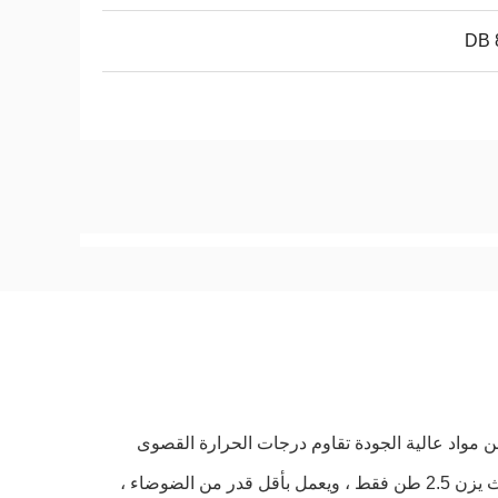
وع من مواد عالية الجودة تقاوم درجات الحرارة القصوى
التي تتراوح من 0 إلى 50 درجة مئوية.هذا الجهاز خفيف الوزن بشكل ملحوظ ، حيث يزن 2.5 طن فقط ، ويعمل بأقل قدر من الضوضاء ،