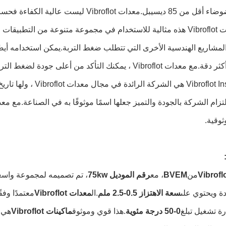
Vibr ليست عالية الكفاءة فحسب ، بل إنها سهلة الاستخدام أيضًا.
تعتبر معدات Vibroflot هذه مثالية للاستخدام في مجموعة متنوعة من الت
لمشاريع الهندسية الأخرى التي تتطلب ضغط التربة.يمكن استخدامه أيضًا
 Vibroflot ، يمكنك التأكد من أعلى جودة لضغط التربة.
Vibroflot Instruments 
وثوقية.
من
BVEM
، مع
رقم الموديل 75kw
، تم تصميمه لمجموعة واسع
دة ويحتوي على
سعة الاهتزاز 0.5-2.5 ملم
.ال
معدات Vibroflot
معتمدًا وفقًا
ة تشغيل تبلغ
0-50 درجة مئوية
.هذا قوي وموثوق
ماكينات Vibroflot
هي ا