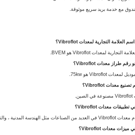
دوق مع خدمة بريد سريع موثوقة.
ة التجارية لمعدات Vibroflot هو BVEM.
لمعدات Vibroflot هو 75kw.
لصين.
عات مثل الهندسة المدنية ، والتجريف ، والتعدين ، وقيادة الركائز.