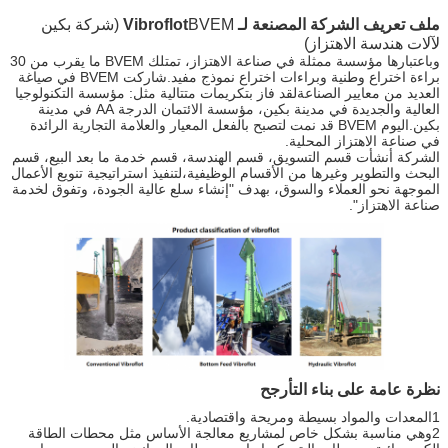
ملف تعريف الشركة المصنعة لـ Vibroflot
BVEM (شركة بكين
لآلات هندسة الاهتزاز)
وباعتبارها مؤسسة ممثلة في صناعة الاهتزاز، تمتلك BVEM ما يقرب من 30
براءة اختراع وطنية وبراءات اختراع نموذج مفيد.شاركت BVEM في صياغة
العديد من معايير الصناعةلقد فاز بتكريمات متتالية مثل: مؤسسة التكنولوجيا
العالية والجديدة في مدينة بكين، مؤسسة الائتمان الدرجة AA في مدينة
بكين.اليوم BVEM قد نمت لتصبح بالفعل المعيار والعلامة التجارية الرائدة
في صناعة الاهتزاز المحلية.
الشركة أنشأت قسم التسويق، قسم الهندسة، قسم خدمة ما بعد البيع، قسم
البحث والتطوير وغيرها من الأقسام الوظيفية،لتنفيذ استراتيجية تنويع الأعمال
الموجهة نحو العملاء والسوق، بهدف "إنشاء سلع عالية الجودة، وتفوق لخدمة
صناعة الاهتزاز".
نظرة عامة على بناء التأرجح
1المعدات والمواد بسيطة ومريحة واقتصادية.
2وهي مناسبة بشكل خاص لمشاريع معالجة الأساس مثل محطات الطاقة