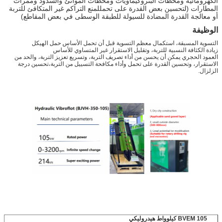
الكهرومائية ومحطات البتروكيماويات ومحطات الموانئ والسدود وممرات
المطارات (لتحسين بعض القدرة على تحمللمنع التراكم غير المتكافئ للتربة
أو معالجة القدرة المضادة للسيولة للطبقة الوسطى في بعض المقاطع)
الوظيفة
التسوية المسبقة، استكمال معظم التسوية قبل أن تحمل الأساس حمل الهيكل
زيادة الكثافة النسبية للتربة، وتقليل الاستقرار غير المتساوي للأساس
العمود الحجري يمكن أن يحسن من أداء تصريف التربة، وتسريع تعزيز التربة، والحد من
الاستقرار، وتحسين القدرة على تحمل وأداء مكافحة التسييل من التربة،تحسين درجة
الزلزال.
BVEM 105 كيلوواط هيدروليكي