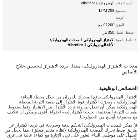
اسم المنتج:
الهيدروليكية Vibroflot
مستوى
208 LPM
الزيت:
الوزن:
1200 كجم
ضغط العمل:
350 بار
الاهتزاز الهيدروليكي
المعدات الهيدروليكية
تسليط الضوء:
,
,
الأداء الهيدروليكي لـ Vibroflot
معدات الاهتزاز الهيدروليكية معدل تردد الاهتزاز لتحسين علاج
الأساس
الخصائص الوظيفية
الاهتزاز الهيدروليكي يدفع المحرك للدوران من خلال محطة الطاقة
الهيدروليكية ، ويحرّك الاهتزاز قوة الاهتزاز إلى طبقة التربة.المحطة
الهيدروليكية يمكن أن تعدل بمرونة تردد الاهتزاز من الاهتزاز وفقا لضغوط
طبقات التربة المختلفة، بحيث الاهتزاز لديه اختراق أقوى ويمكن أن تتكيف
مع مجموعة أوسع من الجيولوجيا.
a) يمكن للمذبذب الهيدروليكي التحكم بدقة وسريعة في تردد الاهتزاز عن
طريق ضبط تحرك المضخة الهيدروليكية (نظام متغير مغلق) ،مما يجعل من
السهل على موظفي البناء العثور على تردد الإثارة مع كفاءة عالية في غرق
الكومة.