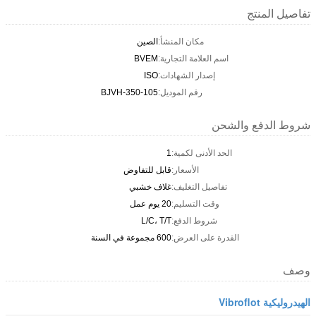
تفاصيل المنتج
مكان المنشأ:
الصين
اسم العلامة التجارية:
BVEM
إصدار الشهادات:
ISO
رقم الموديل:
BJVH-350-105
شروط الدفع والشحن
الحد الأدنى لكمية:
1
الأسعار:
قابل للتفاوض
تفاصيل التغليف:
غلاف خشبي
وقت التسليم:
20 يوم عمل
شروط الدفع:
L/C، T/T
القدرة على العرض:
600 مجموعة في السنة
وصف
الهيدروليكية Vibroflot