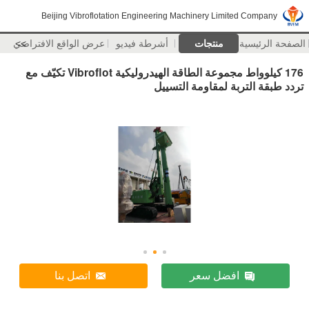
Beijing Vibroflotation Engineering Machinery Limited Company
الصفحة الرئيسية
منتجات
أشرطة فيديو
>>
عرض الواقع الافتراضي
176 كيلوواط مجموعة الطاقة الهيدروليكية Vibroflot تكيّف مع
تردد طبقة التربة لمقاومة التسييل
افضل سعر
اتصل بنا