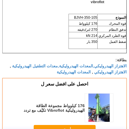
vibroflot
النموذج
BJVH-350-105
قوة المحرك
176 كيلوواط
تدفق النظام
270 لتر/دقيقة
قوة الطرد المركزي
214 kN
ضغط العمل
350 بار
بطاقة:
الاهتزاز الهيدروليكي,المعدات الهيدروليكية,معدات التطفيل الهيدروليكية
,
الاهتزاز الهيدروليكي
المعدات الهيدروليكية
,
احصل على افضل سعر ل
176 كيلوواط مجموعة الطاقة
الهيدروليكية Vibroflot تكيّف مع تردد
طبقة التربة لمقاومة التسييل