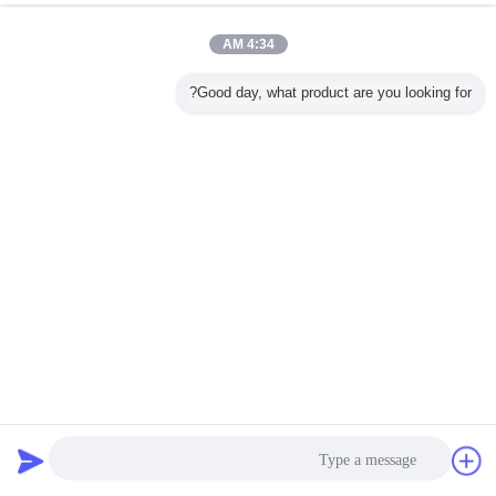
2 / 2
4:34 AM
غير اللغة
Good day, what product are you looking for?
Arabic
منزل
|
معلومات عنا
|
اتصل بنا
|
خريطة الموقع
|
سياسة الخصوصية
منظر مكتبيّ
Copyright © 2019 - 2026 Beijing Vibroflotation Engineering Machinery Limited
Company.
All rights reserved.
دردشة
طلب اقتباس