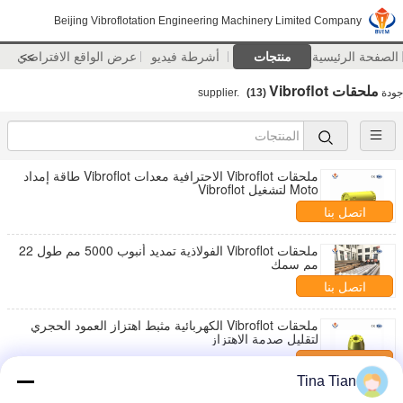
Beijing Vibroflotation Engineering Machinery Limited Company
الصفحة الرئيسية
منتجات
أشرطة فيديو
>>
عرض الواقع الافتراضي
ملحقات Vibroflot
جودة
supplier.
(13)
ملحقات Vibroflot الاحترافية معدات Vibroflot طاقة إمداد
Moto لتشغيل Vibroflot
اتصل بنا
ملحقات Vibroflot الفولاذية تمديد أنبوب 5000 مم طول 22
مم سمك
اتصل بنا
ملحقات Vibroflot الكهربائية مثبط اهتزاز العمود الحجري
لتقليل صدمة الاهتزاز
اتصل بنا
Tina Tian