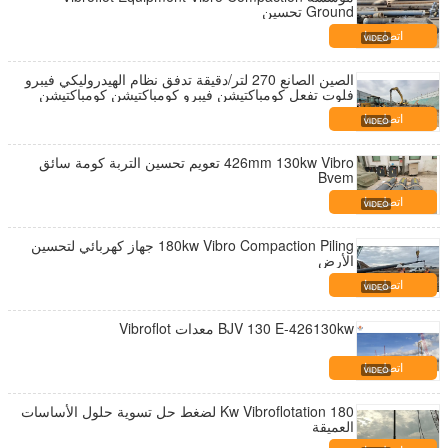
Ground تحسين
اتصل بنا
الصين الصانع 270 لتر/دقيقة تدفق نظام الهيدروليكي فيبرو
فلوت تفعل كومباكتيشن فيبرو كومباكتيشن كومباكتيشن
اتصل بنا
426mm 130kw Vibro تعويم تحسين التربة كومة سائق
Bvem
اتصل بنا
180kw Vibro Compaction Piling جهاز كهربائي لتحسين
الأرض
اتصل بنا
BJV 130 E-426130kw معدات Vibroflot
اتصل بنا
180 Kw Vibroflotation لضغط حل تسوية حلول الأساسات
العميقة