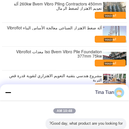
260kw Bvem Vibro Piling Contractors 450mm آلة
تعويم الاهتزاز لضغط الرمال
اتصل بنا
آلة ضغط الاهتزاز الصناعي معالجة الأساس البناء Vibroflot
اتصل بنا
Iso Bvem Vibro Pile Foundation معدات Vibroflot
377mm 75kw
اتصل بنا
مشروع هندسي بتقنية التعويم الاهتزازي لتقوية قدرة قص
التربة
اتصل بنا
Tina Tian
BJV180E-377 موتور فيبرو كومة مؤسسة القيادة آلة
اتصل بنا
10:48 AM
1450 دورة في الدقيقة 130kw معدات الاهتزاز الكهربائية
Good day, what product are you looking for?