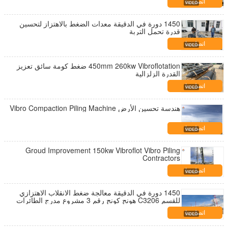
اتصل بنا
1450 دورة في الدقيقة معدات الضغط بالاهتزاز لتحسين
قدرة تحمل التربة
اتصل بنا
450mm 260kw Vibroflotation ضغط كومة سائق تعزيز
القدرة الزلزالية
اتصل بنا
هندسة تحسين الأرض Vibro Compaction Piling Machine
اتصل بنا
Groud Improvement 150kw Vibroflot Vibro Piling
Contractors
اتصل بنا
1450 دورة في الدقيقة معالجة ضغط الانقلاب الاهتزازي
للقسم C3206 هونج كونج رقم 3 مشروع مدرج الطائرات
اتصل بنا