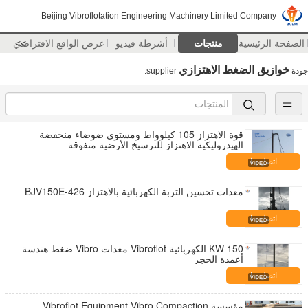
Beijing Vibroflotation Engineering Machinery Limited Company
الصفحة الرئيسية
منتجات
أشرطة فيديو
>>
عرض الواقع الافتراضي
خوازيق الضغط الاهتزازي
جودة
supplier.
قوة الاهتزاز 105 كيلوواط ومستوى ضوضاء منخفضة
الهيدروليكية الاهتزاز للترسيخ الأرضية متفوقة
اتصل بنا
معدات تحسين التربة الكهربائية بالاهتزاز BJV150E-426
اتصل بنا
150 KW الكهربائية Vibroflot معدات Vibro ضغط هندسة
أعمدة الحجر
اتصل بنا
مؤسسة Vibroflot Equipment Vibro Compaction