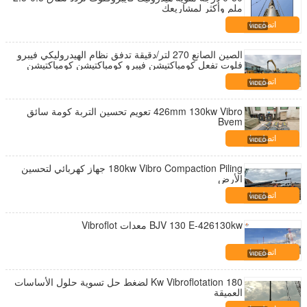
ملم وأكثر لمشاريعك
اتصل بنا
الصين الصانع 270 لتر/دقيقة تدفق نظام الهيدروليكي فيبرو
فلوت تفعل كومباكتيشن فيبرو كومباكتيشن كومباكتيشن
اتصل بنا
426mm 130kw Vibro تعويم تحسين التربة كومة سائق
Bvem
اتصل بنا
180kw Vibro Compaction Piling جهاز كهربائي لتحسين
الأرض
اتصل بنا
BJV 130 E-426130kw معدات Vibroflot
اتصل بنا
180 Kw Vibroflotation لضغط حل تسوية حلول الأساسات
العميقة