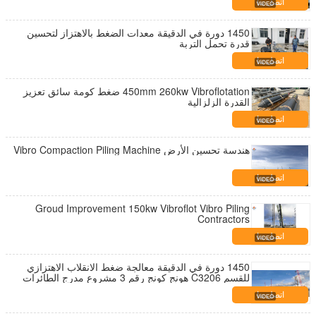
اتصل بنا
1450 دورة في الدقيقة معدات الضغط بالاهتزاز لتحسين
قدرة تحمل التربة
اتصل بنا
450mm 260kw Vibroflotation ضغط كومة سائق تعزيز
القدرة الزلزالية
اتصل بنا
هندسة تحسين الأرض Vibro Compaction Piling Machine
اتصل بنا
Groud Improvement 150kw Vibroflot Vibro Piling
Contractors
اتصل بنا
1450 دورة في الدقيقة معالجة ضغط الانقلاب الاهتزازي
للقسم C3206 هونج كونج رقم 3 مشروع مدرج الطائرات
اتصل بنا