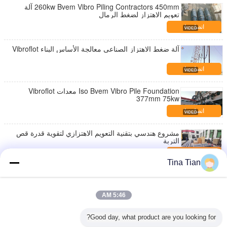
260kw Bvem Vibro Piling Contractors 450mm آلة
تعويم الاهتزاز لضغط الرمال
اتصل بنا
آلة ضغط الاهتزاز الصناعي معالجة الأساس البناء Vibroflot
اتصل بنا
Iso Bvem Vibro Pile Foundation معدات Vibroflot
377mm 75kw
اتصل بنا
مشروع هندسي بتقنية التعويم الاهتزازي لتقوية قدرة قص
التربة
اتصل بنا
Tina Tian
BJV180E-377 موتور فيبرو كومة مؤسسة القيادة آلة
اتصل بنا
5:46 AM
1450 دورة في الدقيقة 130kw معدات الاهتزاز الكهربائية
Good day, what product are you looking for?