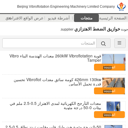
Beijing Vibroflotation Engineering Machinery Limited Company
الصفحة الرئيسية
منتجات
أشرطة فيديو
>>
عرض الواقع الافتراضي
خوازيق الضغط الاهتزازي
جودة
supplier.
قوية 260kW Vibroflotation معدات الهندسة البناء Vibro
Tamper
اتصل بنا
426mm 130kw كومة سائق معدات Vibroflot تحسين
قدرة تحمل الأساس
اتصل بنا
معدات التأرجح الكهربائية لمدى الاهتزاز 0.5-2.5 ملم في
بيئات 0-50 درجة مئوية
اتصل بنا
0-50 درجة مئوية هيدروليك فايبروفلوت تردد نطاق 0.5-2.5